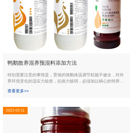
鸭鹅散养混养预混料添加方法
特别需要注意的事情是，育雏的雏鹅体温调节机能不健全，对外
界环境变化的适应力较差，抗病力较弱，必须加以精心的饲养管
理和采取必要的措施使鹅群健康生长。在此期间需要一直补充维
查看更多>>
生素，以防止鸭鹅群应激多大或者抵抗力弱。可以选用华美迪蛋
禽液体多维，液体维生素兑水混饮育雏，给小鸭苗补充，1～2日
龄250ml/万羽，
2022-03-11
3～5日龄500ml/万羽，