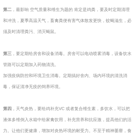
第二
，最影响 空气质量和维生为题的 肯定是鸡粪，要及时定期清理
和冲洗，夏季高温天气，畜禽粪便有害气体散发更快，蚊蝇滋生，必
须及时清理粪污、消灭蝇鼠。
第三
，要定期给房舍和设备消毒。房舍可以电动喷雾消毒，设备饮水
管路可以定期加入药物清洗。
加强疫病防控和环境卫生消毒。定期搞好舍内、场内环境的清洗消
毒，保证清净无疫的饲养环境。
第四
，天气炎热，要给鸡补充VC 或者复合维生素，多饮水，可以把
液体多维倒入水箱中给家禽饮用，补充营养和抗应激，提高他们的活
力。让他们更健康，增加对炎热环境的耐受力。不至于精神萎靡，食